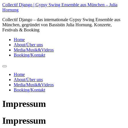
Skip
Collectif Django | Gypsy Swing Ensemble aus München – Julia
to
Hornung
content
Collectif Django – das internationale Gypsy Swing Ensemble aus
München, gegründet von Bassistin Julia Hornung. Konzerte,
Festivals & Booking
Home
About/Über uns
Media/Musik&Videos
Booking/Kontakt
Home
About/Über uns
Media/Musik&Videos
Booking/Kontakt
Impressum
Impressum